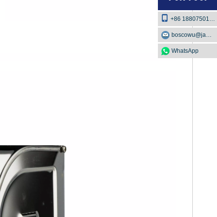
+86 18807501129
boscowu@jaway.com.cn
WhatsApp