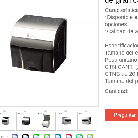
de gran 
Característic
*Disponible e
opciones
*Calidad de a
Especificacio
Tamaño del 
Peso unitario:
CTN CANT: (2
CTNS de 20 
Tamaño del p
Cantidad:
Preguntar
 con: