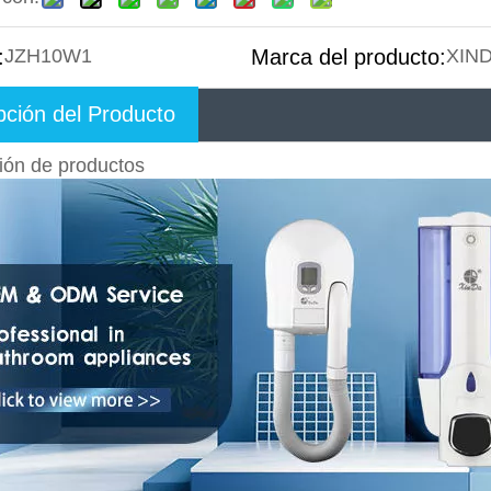
:
JZH10W1
Marca del producto:
XIN
pción del Producto
ión de productos