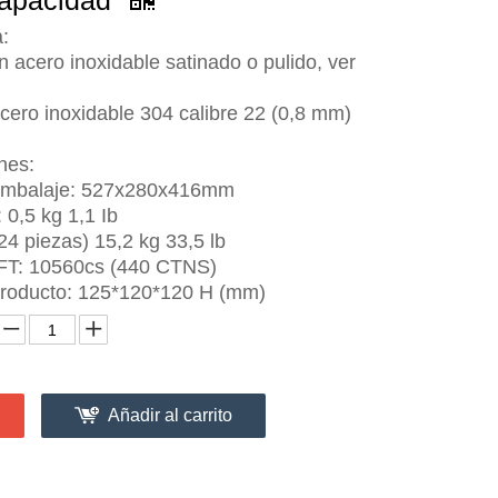
capacidad
a:
n acero inoxidable satinado o pulido, ver
cero inoxidable 304 calibre 22 (0,8 mm)
nes:
embalaje: 527x280x416mm
 0,5 kg 1,1 Ib
4 piezas) 15,2 kg 33,5 lb
FT: 10560cs (440 CTNS)
roducto: 125*120*120 H (mm)
Añadir al carrito